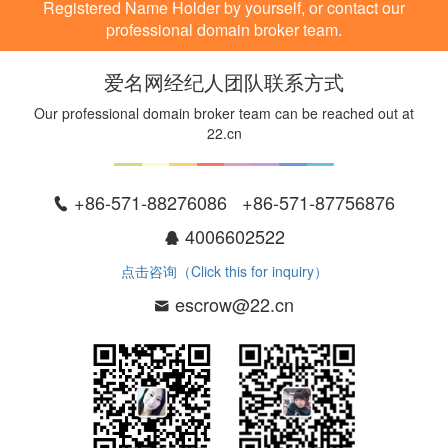
Registered Name Holder by yourself, or contact our
professional domain broker team.
爱名网经纪人团队联系方式
Our professional domain broker team can be reached out at
22.cn
+86-571-88276086 +86-571-87756876
4006602522
点击咨询（Click this for inquiry）
escrow@22.cn